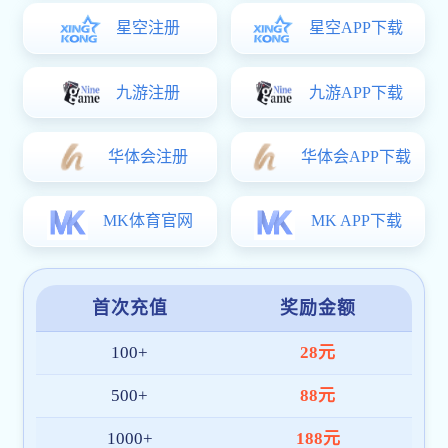
毛毛虫懒人沙发
TDS-48RD